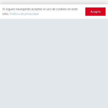
Si sigues navegando aceptas el uso de cookies en este
Acepto
sitio.
Política de privacidad
Notre entreprise est spécialisée dans la conception et la
fabrication des convoyeurs et toutes sees variantes
depuis 1973.
+34 976 770 656
cintasa@cintasa.com
Ctra. N-232 – Km. 252a E-50180 Utebo
(Zaragoza) ESPAÑA
Cintasa
Empresa