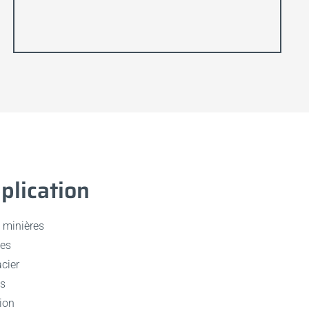
plication
t minières
les
acier
es
ion