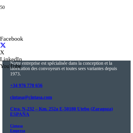
Facebook
X
LinkedIn
Notre entreprise est spécialisée dans la conception et la
YouTube
fabrication des convoyeurs et toutes sees variantes depuis
1973.
+34 976 770 656
cintasa@cintasa.com
Ctra. N-232 – Km. 252a E-50180 Utebo (Zaragoza)
ESPAÑA
Cintasa
Empresa