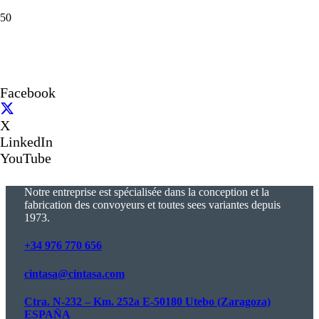
Facebook
X
LinkedIn
YouTube
Notre entreprise est spécialisée dans la conception et la
fabrication des convoyeurs et toutes sees variantes depuis
1973.
+34 976 770 656
cintasa@cintasa.com
Ctra. N-232 – Km. 252a E-50180 Utebo (Zaragoza)
ESPAÑA