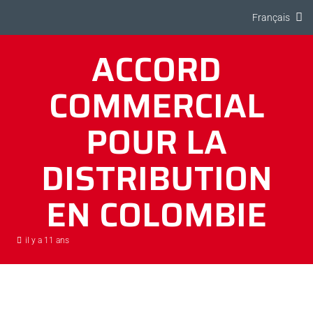
Français
ACCORD
COMMERCIAL
POUR LA
DISTRIBUTION
EN COLOMBIE
il y a 11 ans