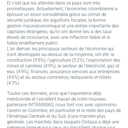
Et c’est que les attentes dans ce pays sont très
prometteuses. Actuellement, l’économie colombienne a
éprouvé un essor considérable grâce au climat de
sécurité juridique, les aiguillons fiscales, la bonne
gestión macroéconomique et une entrée importante des
capitales étrangères, qu’ils ont donné lieu à des taux
élevés de croissance, avec une inflaction faible et le
faible endettement public.
L’an dernier, les principaux secteurs de l’économie qui
s’ont développée au-dessus de la moyenne, ont été: la
construction (9’8%), l’agriculture (5’2%), l’exploitation des
mines et carrières (4’9%), le secteur de l’électricité, gaz et
eau, (4’9%), finances, assurance services aux entreprises
(4’6%) et du secteur commerce, restaurants et hôtels
(4’3%).
Toutes ces données, ainsi que l’experience déjà
mentionnée et l’excellent travail de notre nouveau
partenaire INTRAINSAS, nous font voir avec optimismo
l’avenir en Colombie, en particulier et le reste des pays de
l’Amérique Centrale et du Sud, d’une manière plus
générale. Les marchés dans lesquels Cintasa a déjà une
présense large et pour ceux qui travaillent chaque jour