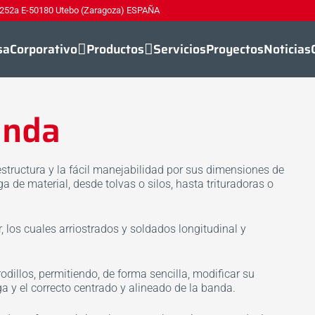
 252a E-50180 Utebo (Zaragoza) ESPAÑA
sa
Corporativo
Productos
Servicios
Proyectos
Noticias
anda
structura y la fácil manejabilidad por sus dimensiones de
ga de material, desde tolvas o silos, hasta trituradoras o
 los cuales arriostrados y soldados longitudinal y
odillos, permitiendo, de forma sencilla, modificar su
ga y el correcto centrado y alineado de la banda.