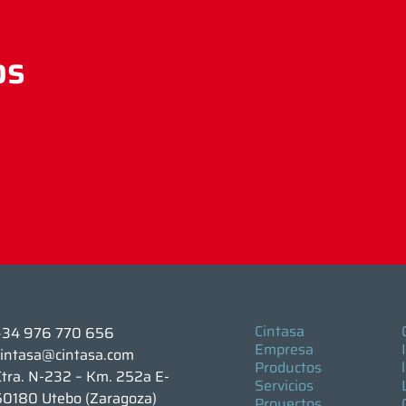
os
TUC Chapa Plegada
Cintasa
+34 976 770 656
Empresa
cintasa@cintasa.com
Productos
Ctra. N-232 – Km. 252a E-
Servicios
50180 Utebo (Zaragoza)
Proyectos