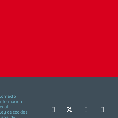
TUL Perfil Laminado
Contacto
Información
legal
Ley de cookies
Canal de