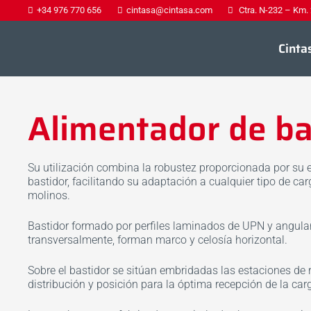
+34 976 770 656
cintasa@cintasa.com
Ctra. N-232 – Km.
Cinta
Alimentador de b
Su utilización combina la robustez proporcionada por su e
bastidor, facilitando su adaptación a cualquier tipo de car
molinos.
Bastidor formado por perfiles laminados de UPN y angular,
transversalmente, forman marco y celosía horizontal.
Sobre el bastidor se sitúan embridadas las estaciones de r
distribución y posición para la óptima recepción de la car