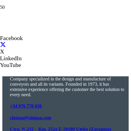
Facebook
X
LinkedIn
YouTube
Company specialized in the design and manufacture of
conveyors and all its variants. Founded in 1973, it has
extensive experience offering the customer the best solution to
every need.
+34 976 770 656
cintasa@cintasa.com
Ctra. N-232 – Km. 252a E-50180 Utebo (Zaragoza)