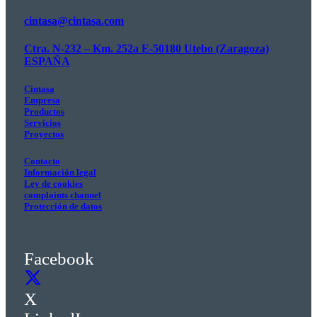
cintasa@cintasa.com
Ctra. N-232 – Km. 252a E-50180 Utebo (Zaragoza)
ESPAÑA
Cintasa
Empresa
Productos
Servicios
Proyectos
Contacto
Información legal
Ley de cookies
complaints channel
Protección de datos
Facebook
X