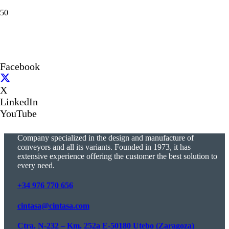
Facebook
X
LinkedIn
YouTube
Company specialized in the design and manufacture of
conveyors and all its variants. Founded in 1973, it has
extensive experience offering the customer the best solution to
every need.
+34 976 770 656
cintasa@cintasa.com
Ctra. N-232 – Km. 252a E-50180 Utebo (Zaragoza)