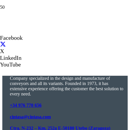
Facebook
X
LinkedIn
YouTube
Company specialized in the design and manufacture of
conveyors and all its variants. Founded in 1973, it has
extensive experience offering the customer the best solution to
every need.
+34 976 770 656
cintasa@cintasa.com
Ctra. N-232 – Km. 252a E-50180 Utebo (Zaragoza)