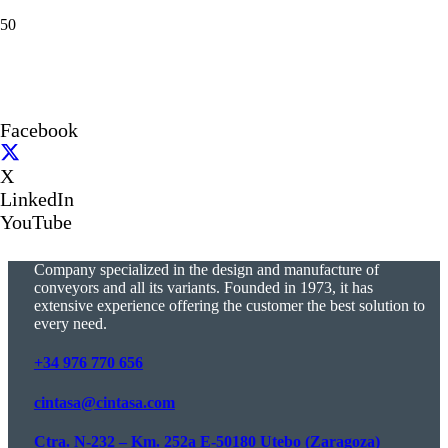
Facebook
X
LinkedIn
YouTube
Company specialized in the design and manufacture of
conveyors and all its variants. Founded in 1973, it has
extensive experience offering the customer the best solution to
every need.
+34 976 770 656
cintasa@cintasa.com
Ctra. N-232 – Km. 252a E-50180 Utebo (Zaragoza)