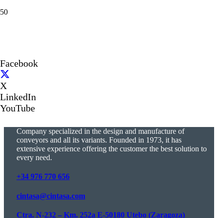
Facebook
X
LinkedIn
YouTube
Company specialized in the design and manufacture of
conveyors and all its variants. Founded in 1973, it has
extensive experience offering the customer the best solution to
every need.
+34 976 770 656
cintasa@cintasa.com
Ctra. N-232 – Km. 252a E-50180 Utebo (Zaragoza)